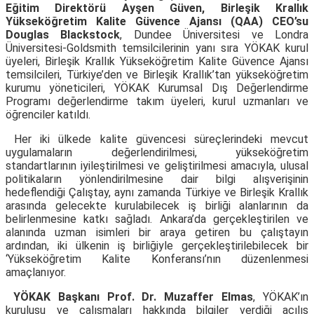
Eğitim Direktörü Ayşen Güven, Birleşik Krallık
Yükseköğretim Kalite Güvence Ajansı (QAA) CEO’su
Douglas Blackstock
,
Dundee Üniversitesi ve Londra
Üniversitesi-Goldsmith temsilcilerinin yanı sıra YÖKAK kurul
üyeleri, Birleşik Krallık Yükseköğretim Kalite Güvence Ajansı
temsilcileri, Türkiye’den ve Birleşik Krallık’tan yükseköğretim
kurumu yöneticileri, YÖKAK Kurumsal Dış Değerlendirme
Programı değerlendirme takım üyeleri, kurul uzmanları ve
öğrenciler katıldı.
Her iki ülkede kalite güvencesi süreçlerindeki mevcut
uygulamaların değerlendirilmesi, yükseköğretim
standartlarının iyileştirilmesi ve geliştirilmesi amacıyla, ulusal
politikaların yönlendirilmesine dair bilgi alışverişinin
hedeflendiği Çalıştay, aynı zamanda Türkiye ve Birleşik Krallık
arasında gelecekte kurulabilecek iş birliği alanlarının da
belirlenmesine katkı sağladı. Ankara’da gerçekleştirilen ve
alanında uzman isimleri bir araya getiren bu çalıştayın
ardından, iki ülkenin iş birliğiyle gerçekleştirilebilecek bir
‘Yükseköğretim Kalite Konferansı’nın düzenlenmesi
amaçlanıyor.
YÖKAK Başkanı Prof. Dr. Muzaffer Elmas
, YÖKAK’ın
kuruluşu ve çalışmaları hakkında bilgiler verdiği açılış