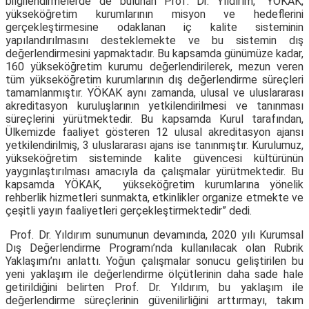
bilgilendirmelerde de bulunan Prof. Dr. Yıldırım, “YÖKAK,
yükseköğretim kurumlarının misyon ve hedeflerini
gerçekleştirmesine odaklanan iç kalite sisteminin
yapılandırılmasını desteklemekte ve bu sistemin dış
değerlendirmesini yapmaktadır. Bu kapsamda günümüze kadar,
160 yükseköğretim kurumu değerlendirilerek, mezun veren
tüm yükseköğretim kurumlarının dış değerlendirme süreçleri
tamamlanmıştır. YÖKAK aynı zamanda, ulusal ve uluslararası
akreditasyon kuruluşlarının yetkilendirilmesi ve tanınması
süreçlerini yürütmektedir. Bu kapsamda Kurul tarafından,
Ülkemizde faaliyet gösteren 12 ulusal akreditasyon ajansı
yetkilendirilmiş, 3 uluslararası ajans ise tanınmıştır. Kurulumuz,
yükseköğretim sisteminde kalite güvencesi kültürünün
yaygınlaştırılması amacıyla da çalışmalar yürütmektedir. Bu
kapsamda YÖKAK, yükseköğretim kurumlarına yönelik
rehberlik hizmetleri sunmakta, etkinlikler organize etmekte ve
çeşitli yayın faaliyetleri gerçekleştirmektedir” dedi.
Prof. Dr. Yıldırım sunumunun devamında, 2020 yılı Kurumsal
Dış Değerlendirme Programı’nda kullanılacak olan Rubrik
Yaklaşımı’nı anlattı. Yoğun çalışmalar sonucu geliştirilen bu
yeni yaklaşım ile değerlendirme ölçütlerinin daha sade hale
getirildiğini belirten Prof. Dr. Yıldırım, bu yaklaşım ile
değerlendirme süreçlerinin güvenilirliğini arttırmayı, takım