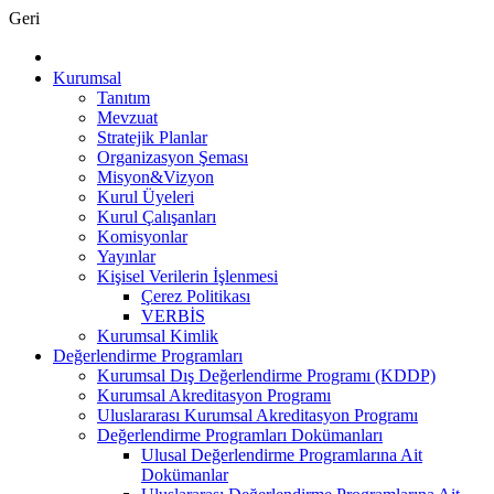
Geri
Kurumsal
Tanıtım
Mevzuat
Stratejik Planlar
Organizasyon Şeması
Misyon&Vizyon
Kurul Üyeleri
Kurul Çalışanları
Komisyonlar
Yayınlar
Kişisel Verilerin İşlenmesi
Çerez Politikası
VERBİS
Kurumsal Kimlik
Değerlendirme Programları
Kurumsal Dış Değerlendirme Programı (KDDP)
Kurumsal Akreditasyon Programı
Uluslararası Kurumsal Akreditasyon Programı
Değerlendirme Programları Dokümanları
Ulusal Değerlendirme Programlarına Ait
Dokümanlar