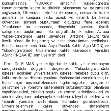
konuşmasında; “YÖKAK’ın amacının yükseköğretim
kurumlarımızda kalite kültürünün oluşmasını ve gelişmesini
sağlayarak, Ülkemizin hedefleri ile uyumlu, dünyadaki kalite
ajansları ile konuşan, sade, esnek ve dinamik bir kalite
güvencesi sistemi oluşturmak” olduğunu ifade ederek;
“Kurulumuz bu kapsamda, dünyadaki ajanslara üyelik
çalışmaları başlatmıştır. Bu doğrultuda ilk adımı Avrupa
Yükseköğretimde Kalite Güvencesi Birliği’ne (ENQA) tam
üyelik süreci ile başlatmış ve saha ziyaretinden geçilmiştir.
Bundan sonraki hedefimiz Asya Pasifik Kalite Ağı (APQN) ve
Yükseköğretimde Uluslararası Kalite Güvencesi Ajansları
Ağı’na (INQAAHE) tam üyeliktir” dedi.
Prof. Dr. ELMAS, yükseköğretimde kalite ve akreditasyon
süreçlerindeki değişime değinerek; “Yükseköğretimdeki
küresel eğilimler üniversitelerin küresel rekabet gücü olan,
kalite odaklı ve dinamik yapılara dönüşmesini zorunlu kılmıştır.
Bunun için üniversitelerimizin eğitim-öğretim, araştırma-
geliştirme ve yönetim sistemlerini bütünleştirdiği; planlama
yapabilecekleri, çıktıları analiz ve kontrol edebilecekleri ve
sürekli iyileştirme anlayışıyla kendilerini izleyebilecekleri web
tabanlı yönetim sistemlerini kurmaları gerekmektedir.
Üniversitelerimizin kalite güvencesi sistemlerini
yapılandırmalarındaki yol haritaları; öğrencilere gerekli bilgi ve