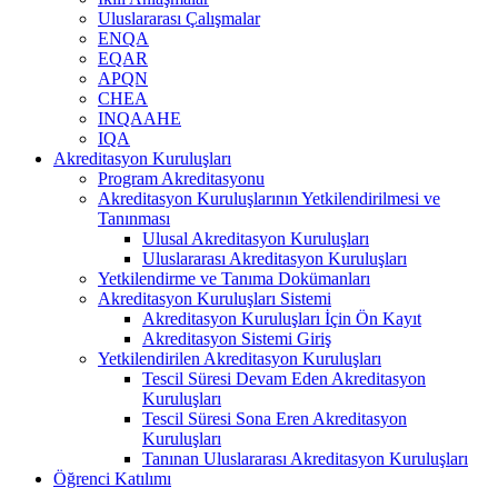
Uluslararası Çalışmalar
ENQA
EQAR
APQN
CHEA
INQAAHE
IQA
Akreditasyon Kuruluşları
Program Akreditasyonu
Akreditasyon Kuruluşlarının Yetkilendirilmesi ve
Tanınması
Ulusal Akreditasyon Kuruluşları
Uluslararası Akreditasyon Kuruluşları
Yetkilendirme ve Tanıma Dokümanları
Akreditasyon Kuruluşları Sistemi
Akreditasyon Kuruluşları İçin Ön Kayıt
Akreditasyon Sistemi Giriş
Yetkilendirilen Akreditasyon Kuruluşları
Tescil Süresi Devam Eden Akreditasyon
Kuruluşları
Tescil Süresi Sona Eren Akreditasyon
Kuruluşları
Tanınan Uluslararası Akreditasyon Kuruluşları
Öğrenci Katılımı