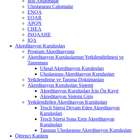
İkili Anlaşmalar
Uluslararası Çalışmalar
ENQA
EQAR
APQN
CHEA
INQAAHE
IQA
Akreditasyon Kuruluşları
Program Akreditasyonu
Akreditasyon Kuruluşlarının Yetkilendirilmesi ve
Tanınması
Ulusal Akreditasyon Kuruluşları
Uluslararası Akreditasyon Kuruluşları
Yetkilendirme ve Tanıma Dokümanları
Akreditasyon Kuruluşları Sistemi
Akreditasyon Kuruluşları İçin Ön Kayıt
Akreditasyon Sistemi Giriş
Yetkilendirilen Akreditasyon Kuruluşları
Tescil Süresi Devam Eden Akreditasyon
Kuruluşları
Tescil Süresi Sona Eren Akreditasyon
Kuruluşları
Tanınan Uluslararası Akreditasyon Kuruluşları
Öğrenci Katılımı