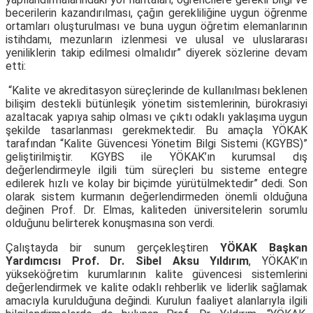
becerilerin kazandırılması, çağın gerekliliğine uygun öğrenme
ortamları oluşturulması ve buna uygun öğretim elemanlarının
istihdamı, mezunların izlenmesi ve ulusal ve uluslararası
yeniliklerin takip edilmesi olmalıdır” diyerek sözlerine devam
etti:
“Kalite ve akreditasyon süreçlerinde de kullanılması beklenen
bilişim destekli bütünleşik yönetim sistemlerinin, bürokrasiyi
azaltacak yapıya sahip olması ve çıktı odaklı yaklaşıma uygun
şekilde tasarlanması gerekmektedir. Bu amaçla YÖKAK
tarafından “Kalite Güvencesi Yönetim Bilgi Sistemi (KGYBS)”
geliştirilmiştir. KGYBS ile YÖKAK’ın kurumsal dış
değerlendirmeyle ilgili tüm süreçleri bu sisteme entegre
edilerek hızlı ve kolay bir biçimde yürütülmektedir” dedi. Son
olarak sistem kurmanın değerlendirmeden önemli olduğuna
değinen Prof. Dr. Elmas, kaliteden üniversitelerin sorumlu
olduğunu belirterek konuşmasına son verdi.
Çalıştayda bir sunum gerçekleştiren
YÖKAK Başkan
Yardımcısı Prof. Dr. Sibel Aksu Yıldırım
, YÖKAK’ın
yükseköğretim kurumlarının kalite güvencesi sistemlerini
değerlendirmek ve kalite odaklı rehberlik ve liderlik sağlamak
amacıyla kurulduğuna değindi. Kurulun faaliyet alanlarıyla ilgili