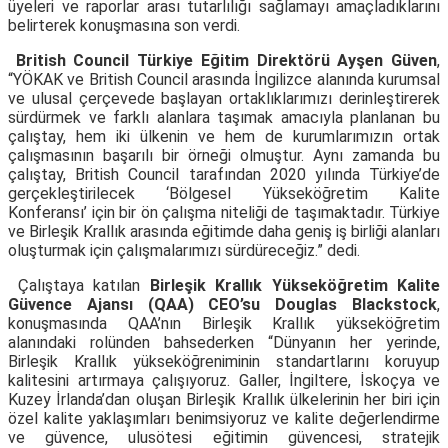
üyeleri ve raporlar arası tutarlılığı sağlamayı amaçladıklarını
belirterek konuşmasına son verdi.
British Council Türkiye Eğitim Direktörü Ayşen Güven
,
“YÖKAK ve British Council arasında İngilizce alanında kurumsal
ve ulusal çerçevede başlayan ortaklıklarımızı derinleştirerek
sürdürmek ve farklı alanlara taşımak amacıyla planlanan bu
çalıştay, hem iki ülkenin ve hem de kurumlarımızın ortak
çalışmasının başarılı bir örneği olmuştur. Aynı zamanda bu
çalıştay, British Council tarafından 2020 yılında Türkiye’de
gerçekleştirilecek ‘Bölgesel Yükseköğretim Kalite
Konferansı’ için bir ön çalışma niteliği de taşımaktadır. Türkiye
ve Birleşik Krallık arasında eğitimde daha geniş iş birliği alanları
oluşturmak için çalışmalarımızı sürdüreceğiz.” dedi.
Çalıştaya katılan
Birleşik Krallık Yükseköğretim Kalite
Güvence Ajansı (QAA) CEO’su Douglas Blackstock
,
konuşmasında QAA’nın Birleşik Krallık yükseköğretim
alanındaki rolünden bahsederken “Dünyanın her yerinde,
Birleşik Krallık yükseköğreniminin standartlarını koruyup
kalitesini artırmaya çalışıyoruz. Galler, İngiltere, İskoçya ve
Kuzey İrlanda’dan oluşan Birleşik Krallık ülkelerinin her biri için
özel kalite yaklaşımları benimsiyoruz ve kalite değerlendirme
ve güvence, ulusötesi eğitimin güvencesi, stratejik