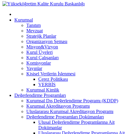
Kurumsal
Tanıtım
Mevzuat
Stratejik Planlar
Organizasyon Şeması
Misyon&Vizyon
Kurul Üyeleri
Kurul Çalışanları
Komisyonlar
Yayınlar
Kişisel Verilerin İşlenmesi
Çerez Politikası
VERBİS
Kurumsal Kimlik
Değerlendirme Programları
Kurumsal Dış Değerlendirme Programı (KDDP)
Kurumsal Akreditasyon Programı
Uluslararası Kurumsal Akreditasyon Programı
Değerlendirme Programları Dokümanları
Ulusal Değerlendirme Programlarına Ait
Dokümanlar
Uluslararası Değerlendirme Programlarına Ait