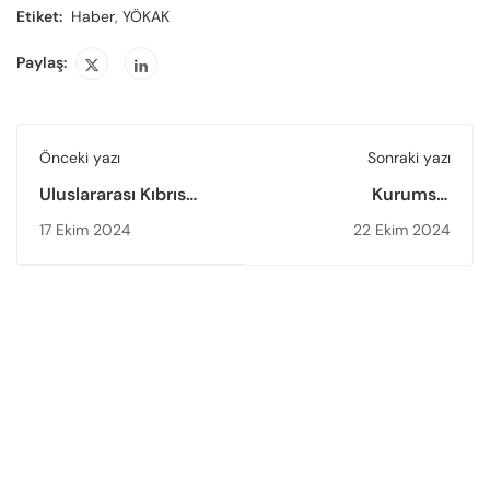
Etiket:
Haber
,
YÖKAK
Paylaş:
Önceki yazı
Sonraki yazı
Uluslararası Kıbrıs
Kurumsal
Üniversitesinde İlk
Akreditasyon
17 Ekim 2024
22 Ekim 2024
Dersi YÖKAK Başkanı
Programı Kapsamında
Prof. Dr. Ümit
Rektörlere ve Takım
Kocabıçak Verdi
Başkanlarına Yönelik
Toplantı Yapıldı