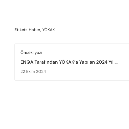
Etiket:
Haber
,
YÖKAK
Önceki yazı
ENQA Tarafından YÖKAK’a Yapılan 2024 Yılı
Değerlendirme Saha Ziyareti Tamamlandı
22 Ekim 2024