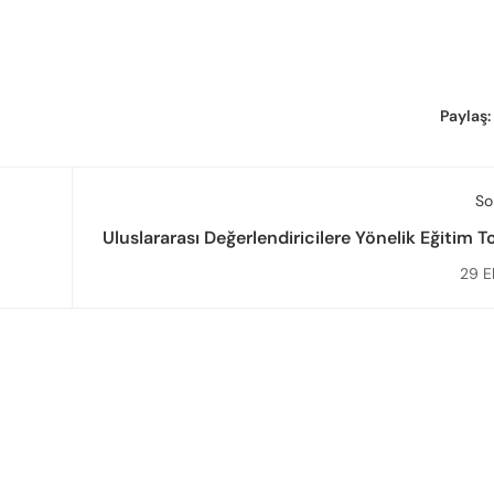
Paylaş:
So
Uluslararası Değerlendiricilere Yönelik Eğitim T
Düz
29 E