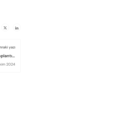
nraki yazı
oplantısı
enlendi
kim 2024