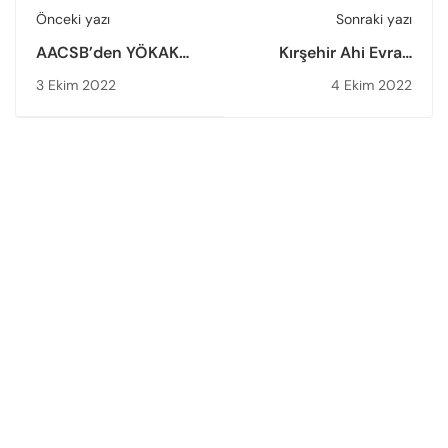
Önceki yazı
Sonraki yazı
AACSB’den YÖKAK
Kırşehir Ahi Evran
Başkanı Prof. Dr.
Üniversitesinde
3 Ekim 2022
4 Ekim 2022
Muhsin Kar’a Ziyaret
Kurumsal
Akreditasyon Belge
Takdim Töreni
Gerçekleştirildi