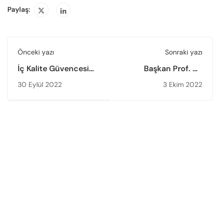
Paylaş:
Önceki yazı
Sonraki yazı
İç Kalite Güvencesi
Başkan Prof. Dr.
Sistemine Öğrenci
Muhsin Kar,
30 Eylül 2022
3 Ekim 2022
Katılımı Konulu
“Yükseköğretimde
Toplantı Düzenlendi
Kalite Güvencesi ve
Akreditasyon” Başlıklı
Konferans Vermek
Üzere İstanbul
Üniversitesine Konuk
Oldu