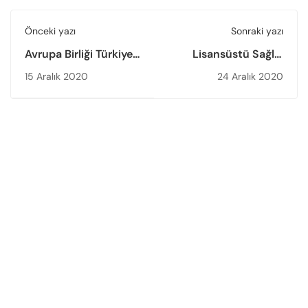
Önceki yazı
Sonraki yazı
Avrupa Birliği Türkiye
Lisansüstü Sağlık
Delegasyonu Başkanı
Bilimleri Eğitiminde
15 Aralık 2020
24 Aralık 2020
Nikolaus Meyer-
Kalite Güvencesi
Landrut ve heyeti
Rehberi yayımlandı
YÖKAK’ı ziyaret etti