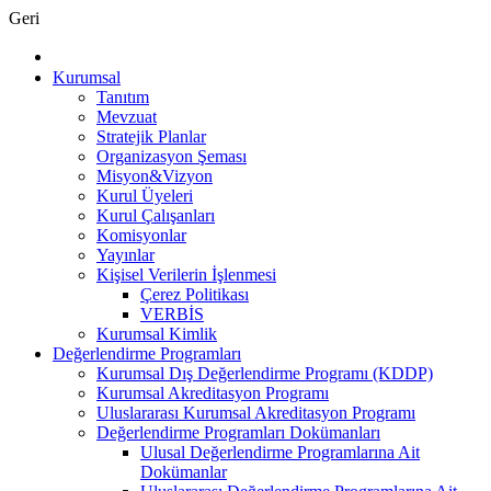
Geri
Kurumsal
Tanıtım
Mevzuat
Stratejik Planlar
Organizasyon Şeması
Misyon&Vizyon
Kurul Üyeleri
Kurul Çalışanları
Komisyonlar
Yayınlar
Kişisel Verilerin İşlenmesi
Çerez Politikası
VERBİS
Kurumsal Kimlik
Değerlendirme Programları
Kurumsal Dış Değerlendirme Programı (KDDP)
Kurumsal Akreditasyon Programı
Uluslararası Kurumsal Akreditasyon Programı
Değerlendirme Programları Dokümanları
Ulusal Değerlendirme Programlarına Ait
Dokümanlar