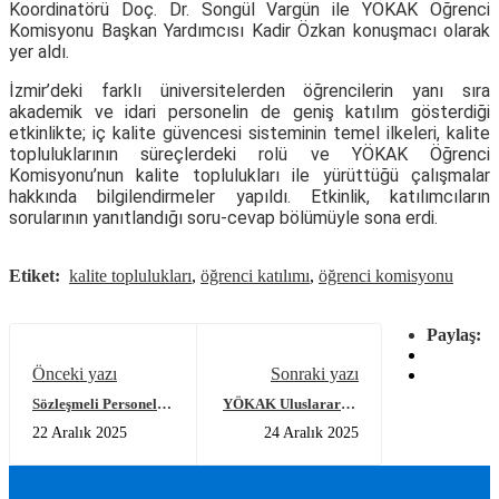
Koordinatörü Doç. Dr. Songül Vargün ile YÖKAK Öğrenci
Komisyonu Başkan Yardımcısı Kadir Özkan konuşmacı olarak
yer aldı.
İzmir’deki farklı üniversitelerden öğrencilerin yanı sıra
akademik ve idari personelin de geniş katılım gösterdiği
etkinlikte; iç kalite güvencesi sisteminin temel ilkeleri, kalite
topluluklarının süreçlerdeki rolü ve YÖKAK Öğrenci
Komisyonu’nun kalite toplulukları ile yürüttüğü çalışmalar
hakkında bilgilendirmeler yapıldı. Etkinlik, katılımcıların
sorularının yanıtlandığı soru-cevap bölümüyle sona erdi.
Etiket:
kalite toplulukları
,
öğrenci katılımı
,
öğrenci komisyonu
Paylaş:
Önceki yazı
Sonraki yazı
Sözleşmeli Personel
YÖKAK Uluslararası
(Destek Personeli)
İlk Saha Ziyaretini
22 Aralık 2025
24 Aralık 2025
Alım İlanı Sonucu
Uluslararası
Saraybosna
Üniversitesine
Gerçekleştirdi