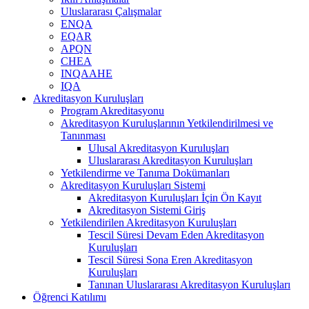
Uluslararası Çalışmalar
ENQA
EQAR
APQN
CHEA
INQAAHE
IQA
Akreditasyon Kuruluşları
Program Akreditasyonu
Akreditasyon Kuruluşlarının Yetkilendirilmesi ve
Tanınması
Ulusal Akreditasyon Kuruluşları
Uluslararası Akreditasyon Kuruluşları
Yetkilendirme ve Tanıma Dokümanları
Akreditasyon Kuruluşları Sistemi
Akreditasyon Kuruluşları İçin Ön Kayıt
Akreditasyon Sistemi Giriş
Yetkilendirilen Akreditasyon Kuruluşları
Tescil Süresi Devam Eden Akreditasyon
Kuruluşları
Tescil Süresi Sona Eren Akreditasyon
Kuruluşları
Tanınan Uluslararası Akreditasyon Kuruluşları
Öğrenci Katılımı