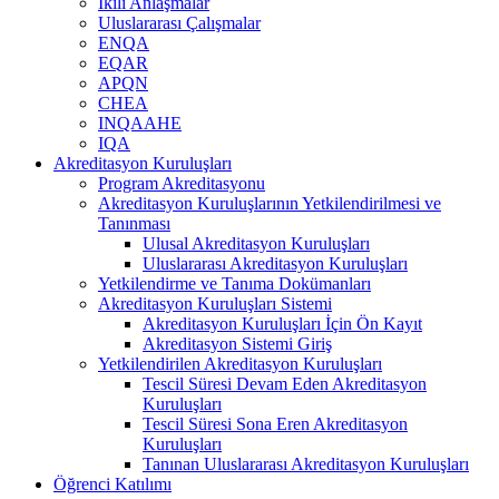
İkili Anlaşmalar
Uluslararası Çalışmalar
ENQA
EQAR
APQN
CHEA
INQAAHE
IQA
Akreditasyon Kuruluşları
Program Akreditasyonu
Akreditasyon Kuruluşlarının Yetkilendirilmesi ve
Tanınması
Ulusal Akreditasyon Kuruluşları
Uluslararası Akreditasyon Kuruluşları
Yetkilendirme ve Tanıma Dokümanları
Akreditasyon Kuruluşları Sistemi
Akreditasyon Kuruluşları İçin Ön Kayıt
Akreditasyon Sistemi Giriş
Yetkilendirilen Akreditasyon Kuruluşları
Tescil Süresi Devam Eden Akreditasyon
Kuruluşları
Tescil Süresi Sona Eren Akreditasyon
Kuruluşları
Tanınan Uluslararası Akreditasyon Kuruluşları
Öğrenci Katılımı