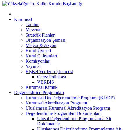
Kurumsal
Tanıtım
Mevzuat
Stratejik Planlar
Organizasyon Şeması
Misyon&Vizyon
Kurul Üyeleri
Kurul Çalışanları
Komisyonlar
Yayınlar
Kişisel Verilerin İşlenmesi
Çerez Politikası
VERBİS
Kurumsal Kimlik
Değerlendirme Programları
Kurumsal Dış Değerlendirme Programı (KDDP)
Kurumsal Akreditasyon Programı
Uluslararası Kurumsal Akreditasyon Programı
Değerlendirme Programları Dokümanları
Ulusal Değerlendirme Programlarına Ait
Dokümanlar
Uluslararası Değerlendirme Programlarına Ait