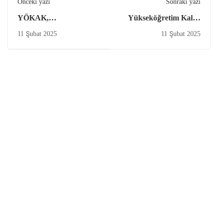
Önceki yazı
Sonraki yazı
YÖKAK,
Yükseköğretim Kalite
Değerlendirme
Kurulu (YÖKAK) Yeni
11 Şubat 2025
11 Şubat 2025
Programları Kılavuzu
Öğrenci Üyesini
3.2 (2025) Sürümünü
Belirledi
Yayımladı