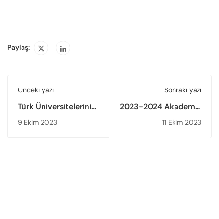
Paylaş:
Önceki yazı
Sonraki yazı
Türk Üniversitelerinin
2023-2024 Akademik
Kalite Güvencesi
Yılı Açılış Törenine
9 Ekim 2023
11 Ekim 2023
Raporları Avrupa’ya
Başkan Prof. Dr. Ümit
Açıldı
Kocabıçak ve Başkan
Yardımcısı Prof. Dr.
Mustafa Çufalı Katıldı