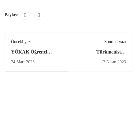
Paylaş:
Önceki yazı
Sonraki yazı
YÖKAK Öğrenci
Türkmenistan
Değerlendiricileri
Heyetinden YÖKAK’a
24 Mart 2023
12 Nisan 2023
Buluşması
Çalışma Ziyareti
Gerçekleştirildi