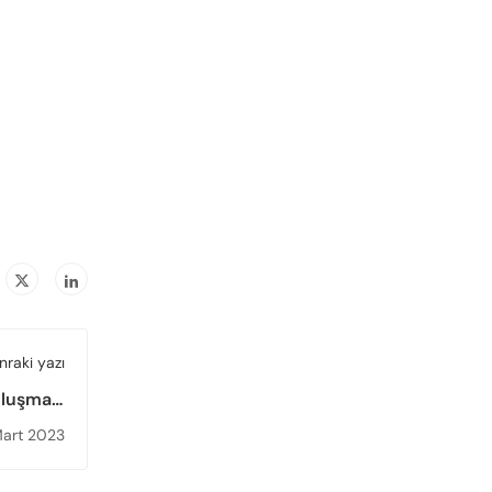
nraki yazı
uluşması
eştirildi
Mart 2023