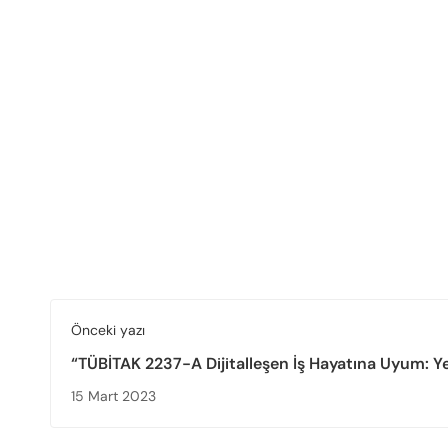
Önceki yazı
“TÜBİTAK 2237-A Dijitalleşen İş Hayatına Uyum: Y
Teknolojiler ve Mezunlardan Beklentiler” Adlı Çevr
15 Mart 2023
Eğitim Gerçekleşti