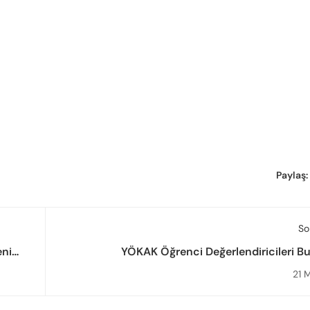
Paylaş:
So
eni
YÖKAK Öğrenci Değerlendiricileri B
im İçi
Gerçekl
21 