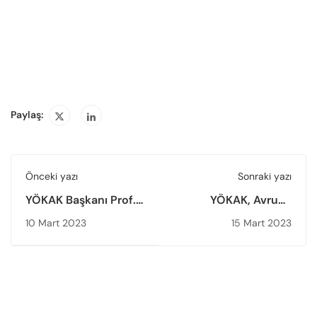
Paylaş:
Önceki yazı
Sonraki yazı
YÖKAK Başkanı Prof.
YÖKAK, Avrupa
Dr. Muhsin Kar 8.
Yükseköğretim Kalite
10 Mart 2023
15 Mart 2023
Avrasya
Güvencesi Tescil
Yükseköğretim
Kuruluşu (EQAR)
Zirvesi’ne (EURIE)
Kaydını Tamamladı
Katıldı