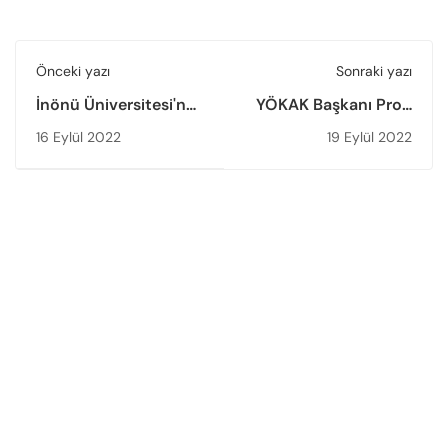
Önceki yazı
Sonraki yazı
İnönü Üniversitesi'ne
YÖKAK Başkanı Prof.
Kurumsal
Dr. Muhsin Kar,
16 Eylül 2022
19 Eylül 2022
Akreditasyon Belgesi
Moldova - Komrat
Takdim Töreni
Devlet
Gerçekleştirildi
Üniversitesinde
“Yükseköğretimde
Kalite Güvencesi”
Konulu Konferans
Verdi