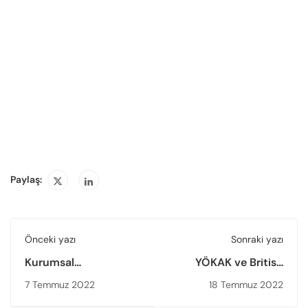
Paylaş:
Önceki yazı
Sonraki yazı
Kurumsal
YÖKAK ve British
Akreditasyon Belgesi
Council Arasında
7 Temmuz 2022
18 Temmuz 2022
Almaya Hak Kazanan
Mevcut İş Birlikleri ve