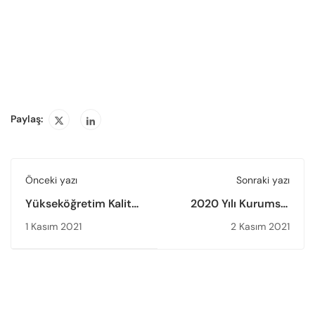
Paylaş:
Önceki yazı
Sonraki yazı
Yükseköğretim Kalite
2020 Yılı Kurumsal
Kurulu ve British
Akreditasyon
1 Kasım 2021
2 Kasım 2021
Council Arasında,
Programı Durum
Birleşik Krallık ve
Raporu Yayımlandı
Türkiye’de
Yükseköğretim Kalite
Güvencesi Alanında