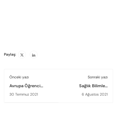
Paylaş:
Önceki yazı
Sonraki yazı
Avrupa Öğrenci
Sağlık Bilimleri
Birliği’ne (ESU) YÖKAK
Enstitülerine Yönelik
30 Temmuz 2021
6 Ağustos 2021
Öğrenci
“Enstitü İç
Komisyonu’ndan Yeni
Değerlendirme
Üyelik Başarısı
Raporu Hazırlık