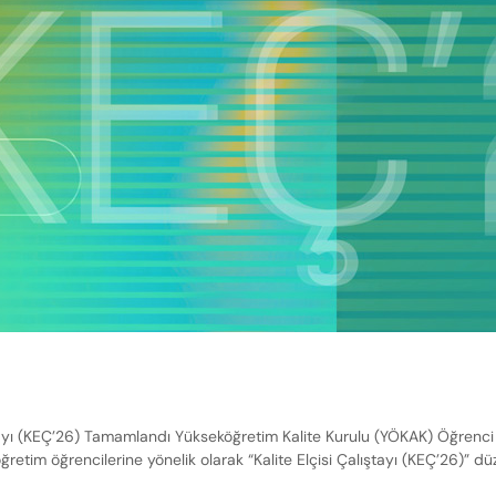
ayı (KEÇ’26) Tamamlandı Yükseköğretim Kalite Kurulu (YÖKAK) Öğrenci K
ğretim öğrencilerine yönelik olarak “Kalite Elçisi Çalıştayı (KEÇ’26)” 