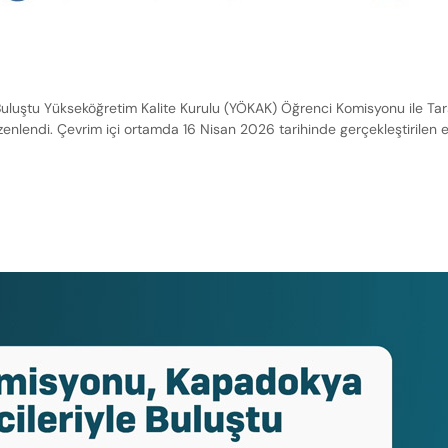
luştu Yükseköğretim Kalite Kurulu (YÖKAK) Öğrenci Komisyonu ile Tarsu
 düzenlendi. Çevrim içi ortamda 16 Nisan 2026 tarihinde gerçekleştirilen e