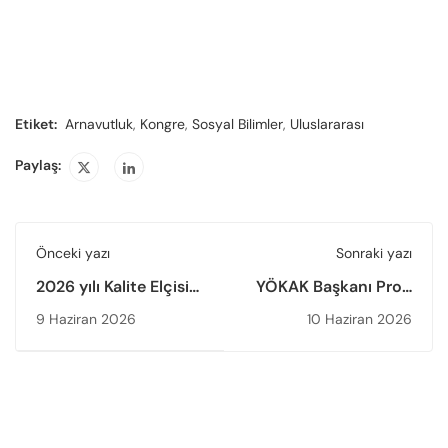
Etiket:
Arnavutluk
,
Kongre
,
Sosyal Bilimler
,
Uluslararası
Paylaş:
Önceki yazı
Sonraki yazı
2026 yılı Kalite Elçisi
YÖKAK Başkanı Prof.
Eğitim Programı (KEP)
Dr. Kocabıçak,
9 Haziran 2026
10 Haziran 2026
Tamamlandı
Amasya
Üniversitesinde
Düzenlenen 21.
Uluslararası Eğitimde
Araştırmalar