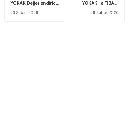
YÖKAK Değerlendirici
YÖKAK ile FIBAA,
Başvuruları Başladı
Uluslararası İş
23 Şubat 2026
26 Şubat 2026
Birliklerini
Güçlendirmek İçin
Mutabakat Zaptı
İmzaladı