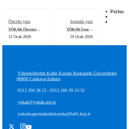
Paylaş:
Önceki yazı
Sonraki yazı
YÖKAK Öğrenci
YÖKAK Uzman
Komisyonu Yeni
Yardımcısı Alımı
12 Ocak 2026
19 Ocak 2026
Üyeleriyle 2026
Sözlü Sınavına İlişkin
Yılının İlk
Duyuru
Toplantısını
Gerçekleştirdi
Yükseköğretim Kalite Kurulu Başkanlığı Üniversiteler,
06800 Çankaya/Ankara
0312 266 38 22 - 0312 266 39 31/32
yokak@yokak.gov.tr
yuksekogretimkalitekurulu@hs01.kep.tr