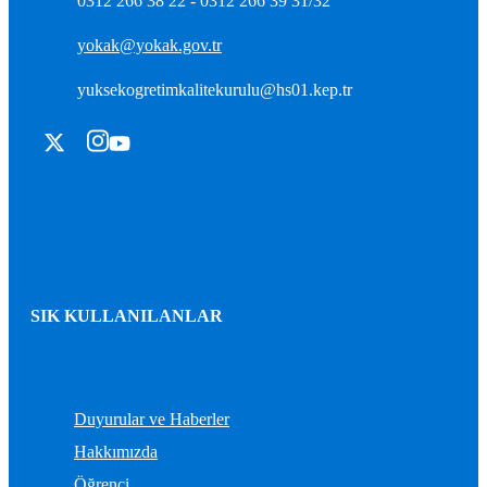
0312 266 38 22 - 0312 266 39 31/32
yokak@yokak.gov.tr
yuksekogretimkalitekurulu@hs01.kep.tr
SIK KULLANILANLAR
Duyurular ve Haberler
Hakkımızda
Öğrenci