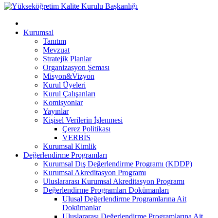
Kurumsal
Tanıtım
Mevzuat
Stratejik Planlar
Organizasyon Şeması
Misyon&Vizyon
Kurul Üyeleri
Kurul Çalışanları
Komisyonlar
Yayınlar
Kişisel Verilerin İşlenmesi
Çerez Politikası
VERBİS
Kurumsal Kimlik
Değerlendirme Programları
Kurumsal Dış Değerlendirme Programı (KDDP)
Kurumsal Akreditasyon Programı
Uluslararası Kurumsal Akreditasyon Programı
Değerlendirme Programları Dokümanları
Ulusal Değerlendirme Programlarına Ait
Dokümanlar
Uluslararası Değerlendirme Programlarına Ait