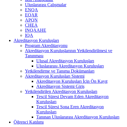
Uluslararası Çalışmalar
ENQA
EQAR
APQN
CHEA
INQAAHE
IQA
Akreditasyon Kuruluşları
Program Akreditasyonu
Akreditasyon Kuruluşlarının Yetkilendirilmesi ve
Tanınması
Ulusal Akreditasyon Kuruluşları
Uluslararası Akreditasyon Kuruluşları
Yetkilendirme ve Tanıma Dokümanları
Akreditasyon Kuruluşları Sistemi
Akreditasyon Kuruluşları İçin Ön Kayıt
Akreditasyon Sistemi Giriş
Yetkilendirilen Akreditasyon Kuruluşları
Tescil Süresi Devam Eden Akreditasyon
Kuruluşları
Tescil Süresi Sona Eren Akreditasyon
Kuruluşları
Tanınan Uluslararası Akreditasyon Kuruluşları
Öğrenci Katılımı