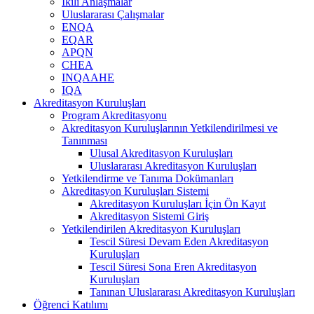
İkili Anlaşmalar
Uluslararası Çalışmalar
ENQA
EQAR
APQN
CHEA
INQAAHE
IQA
Akreditasyon Kuruluşları
Program Akreditasyonu
Akreditasyon Kuruluşlarının Yetkilendirilmesi ve
Tanınması
Ulusal Akreditasyon Kuruluşları
Uluslararası Akreditasyon Kuruluşları
Yetkilendirme ve Tanıma Dokümanları
Akreditasyon Kuruluşları Sistemi
Akreditasyon Kuruluşları İçin Ön Kayıt
Akreditasyon Sistemi Giriş
Yetkilendirilen Akreditasyon Kuruluşları
Tescil Süresi Devam Eden Akreditasyon
Kuruluşları
Tescil Süresi Sona Eren Akreditasyon
Kuruluşları
Tanınan Uluslararası Akreditasyon Kuruluşları
Öğrenci Katılımı