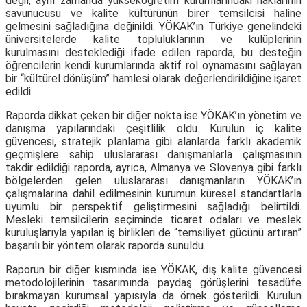
değil, aynı zamanda yükseköğretim kurumlarındaki haklarının
savunucusu ve kalite kültürünün birer temsilcisi haline
gelmesini sağladığına değinildi. YÖKAK’ın Türkiye genelindeki
üniversitelerde kalite topluluklarının ve kulüplerinin
kurulmasını desteklediği ifade edilen raporda, bu desteğin
öğrencilerin kendi kurumlarında aktif rol oynamasını sağlayan
bir “kültürel dönüşüm” hamlesi olarak değerlendirildiğine işaret
edildi.
Raporda dikkat çeken bir diğer nokta ise YÖKAK’ın yönetim ve
danışma yapılarındaki çeşitlilik oldu. Kurulun iç kalite
güvencesi, stratejik planlama gibi alanlarda farklı akademik
geçmişlere sahip uluslararası danışmanlarla çalışmasının
takdir edildiği raporda, ayrıca, Almanya ve Slovenya gibi farklı
bölgelerden gelen uluslararası danışmanların YÖKAK’ın
çalışmalarına dahil edilmesinin kurumun küresel standartlarla
uyumlu bir perspektif geliştirmesini sağladığı belirtildi.
Mesleki temsilcilerin seçiminde ticaret odaları ve meslek
kuruluşlarıyla yapılan iş birlikleri de “temsiliyet gücünü artıran”
başarılı bir yöntem olarak raporda sunuldu.
Raporun bir diğer kısmında ise YÖKAK, dış kalite güvencesi
metodolojilerinin tasarımında paydaş görüşlerini tesadüfe
bırakmayan kurumsal yapısıyla da örnek gösterildi. Kurulun