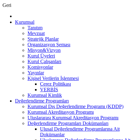
Geri
Kurumsal
Tanıtım
Mevzuat
Stratejik Planlar
Organizasyon Şeması
Misyon&Vizyon
Kurul Üyeleri
Kurul Çalışanları
Komisyonlar
Yayınlar
Kişisel Verilerin İşlenmesi
Çerez Politikası
VERBİS
Kurumsal Kimlik
Değerlendirme Programları
Kurumsal Dış Değerlendirme Programı (KDDP)
Kurumsal Akreditasyon Programı
Uluslararası Kurumsal Akreditasyon Programı
Değerlendirme Programları Dokümanları
Ulusal Değerlendirme Programlarına Ait
Dokümanlar