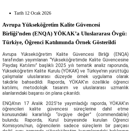
Tarih
12 Ocak 2026
Avrupa Yükseköğretim Kalite Güvencesi
Birliği’nden (ENQA) YÖKAK’a Uluslararası Övgü:
Türkiye, Öğrenci Katılımında Örnek Gösterildi
Avrupa Yükseköğretim Kalite Güvencesi Birliği (ENQA)
tarafından yayımlanan “Yükseköğretimde Kalite Güvencesine
Paydaş Katılımı” başlıklı 2025 yılı tematik analiz raporunda,
Yükseköğretim Kalite Kurulu (YÖKAK) ve Türkiye’nin yürüttüğü
çalışmalar uluslararası düzeyde örnek uygulama olarak
takdirle bahsedildi. Raporda, YÖKAK’ın özellikle öğrenci
katılımı, metodolojik tasarım ve uluslararası uzmanlık
alanlarındaki başarısı ön plana çıkarıldı.
ENQA’nın 17 Aralık 2025’te yayımladığı raporda, YÖKAK’ın
öğrencileri kalite güvencesi süreçlerine dahil etme
konusundaki kararlılığı “övgüye değer” (commendable)
bulundu. Raporda, Kurul bünyesinde kurulan Öğrenci
Komisyonu’nun, öğrencilerin sadece süreçlerin bir parçası