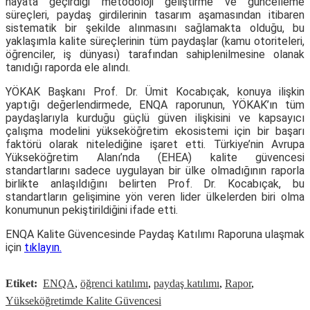
hayata geçirdiği metodoloji geliştirme ve güncelleme
süreçleri, paydaş girdilerinin tasarım aşamasından itibaren
sistematik bir şekilde alınmasını sağlamakta olduğu, bu
yaklaşımla kalite süreçlerinin tüm paydaşlar (kamu otoriteleri,
öğrenciler, iş dünyası) tarafından sahiplenilmesine olanak
tanıdığı raporda ele alındı.
YÖKAK Başkanı Prof. Dr. Ümit Kocabıçak, konuya ilişkin
yaptığı değerlendirmede, ENQA raporunun, YÖKAK’ın tüm
paydaşlarıyla kurduğu güçlü güven ilişkisini ve kapsayıcı
çalışma modelini yükseköğretim ekosistemi için bir başarı
faktörü olarak nitelediğine işaret etti. Türkiye’nin Avrupa
Yükseköğretim Alanı’nda (EHEA) kalite güvencesi
standartlarını sadece uygulayan bir ülke olmadığının raporla
birlikte anlaşıldığını belirten Prof. Dr. Kocabıçak, bu
standartların gelişimine yön veren lider ülkelerden biri olma
konumunun pekiştirildiğini ifade etti.
ENQA Kalite Güvencesinde Paydaş Katılımı Raporuna ulaşmak
için
tıklayın.
Etiket:
ENQA
,
öğrenci katılımı
,
paydaş katılımı
,
Rapor
,
Yükseköğretimde Kalite Güvencesi