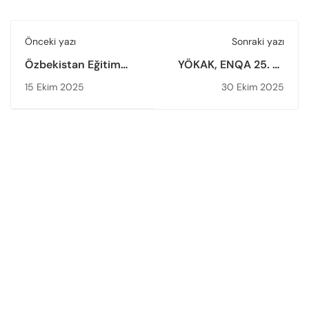
Önceki yazı
Sonraki yazı
Özbekistan Eğitim
YÖKAK, ENQA 25. Yıl
Heyetinden YÖKAK’a
Genel Kurulu’na
15 Ekim 2025
30 Ekim 2025
Ziyaret
Katıldı