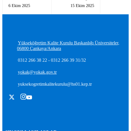
Yükseköğretim
Heyetinden YÖKAK’a
6 Ekim 2025
15 Ekim 2025
Kurumlarına Yönelik
Ziyaret
Akreditasyon Eğitimi
Yükseköğretim Kalite Kurulu Başkanlığı Üniversiteler,
06800 Çankaya/Ankara
0312 266 38 22 - 0312 266 39 31/32
yokak@yokak.gov.tr
yuksekogretimkalitekurulu@hs01.kep.tr