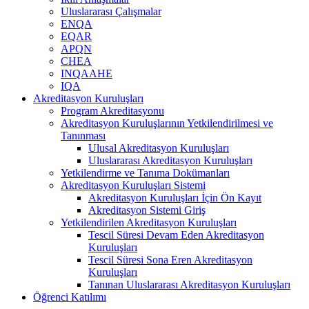
Uluslararası Çalışmalar
ENQA
EQAR
APQN
CHEA
INQAAHE
IQA
Akreditasyon Kuruluşları
Program Akreditasyonu
Akreditasyon Kuruluşlarının Yetkilendirilmesi ve
Tanınması
Ulusal Akreditasyon Kuruluşları
Uluslararası Akreditasyon Kuruluşları
Yetkilendirme ve Tanıma Dokümanları
Akreditasyon Kuruluşları Sistemi
Akreditasyon Kuruluşları İçin Ön Kayıt
Akreditasyon Sistemi Giriş
Yetkilendirilen Akreditasyon Kuruluşları
Tescil Süresi Devam Eden Akreditasyon
Kuruluşları
Tescil Süresi Sona Eren Akreditasyon
Kuruluşları
Tanınan Uluslararası Akreditasyon Kuruluşları
Öğrenci Katılımı