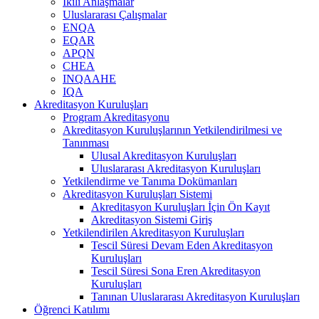
İkili Anlaşmalar
Uluslararası Çalışmalar
ENQA
EQAR
APQN
CHEA
INQAAHE
IQA
Akreditasyon Kuruluşları
Program Akreditasyonu
Akreditasyon Kuruluşlarının Yetkilendirilmesi ve
Tanınması
Ulusal Akreditasyon Kuruluşları
Uluslararası Akreditasyon Kuruluşları
Yetkilendirme ve Tanıma Dokümanları
Akreditasyon Kuruluşları Sistemi
Akreditasyon Kuruluşları İçin Ön Kayıt
Akreditasyon Sistemi Giriş
Yetkilendirilen Akreditasyon Kuruluşları
Tescil Süresi Devam Eden Akreditasyon
Kuruluşları
Tescil Süresi Sona Eren Akreditasyon
Kuruluşları
Tanınan Uluslararası Akreditasyon Kuruluşları
Öğrenci Katılımı