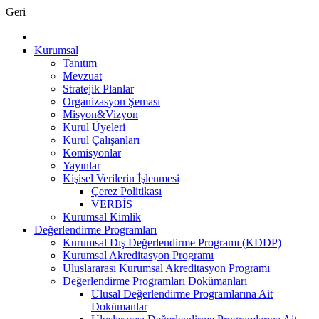
Geri
Kurumsal
Tanıtım
Mevzuat
Stratejik Planlar
Organizasyon Şeması
Misyon&Vizyon
Kurul Üyeleri
Kurul Çalışanları
Komisyonlar
Yayınlar
Kişisel Verilerin İşlenmesi
Çerez Politikası
VERBİS
Kurumsal Kimlik
Değerlendirme Programları
Kurumsal Dış Değerlendirme Programı (KDDP)
Kurumsal Akreditasyon Programı
Uluslararası Kurumsal Akreditasyon Programı
Değerlendirme Programları Dokümanları
Ulusal Değerlendirme Programlarına Ait
Dokümanlar