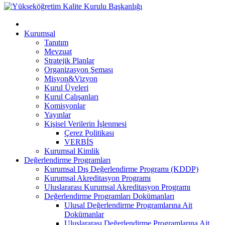
Kurumsal
Tanıtım
Mevzuat
Stratejik Planlar
Organizasyon Şeması
Misyon&Vizyon
Kurul Üyeleri
Kurul Çalışanları
Komisyonlar
Yayınlar
Kişisel Verilerin İşlenmesi
Çerez Politikası
VERBİS
Kurumsal Kimlik
Değerlendirme Programları
Kurumsal Dış Değerlendirme Programı (KDDP)
Kurumsal Akreditasyon Programı
Uluslararası Kurumsal Akreditasyon Programı
Değerlendirme Programları Dokümanları
Ulusal Değerlendirme Programlarına Ait
Dokümanlar
Uluslararası Değerlendirme Programlarına Ait