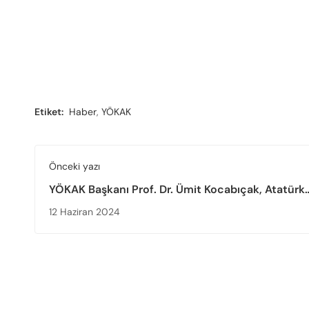
Etiket:
Haber
,
YÖKAK
Önceki yazı
YÖKAK Başkanı Prof. Dr. Ümit Kocabıçak, Atatürk
Üniversitesinde Düzenlenen “Yükseköğretimde Ka
12 Haziran 2024
Güvencesi ve Akreditasyon” Konulu Konferansa Ka