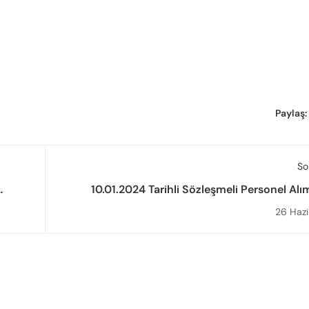
Paylaş:
So
10.01.2024 Tarihli Sözleşmeli Personel Alım
lite
Yapılan Başvurular Sonucunda Yedekten Ye
26 Haz
tıldı
Hak Kazanan Yedek Adaylara İlişkin Du