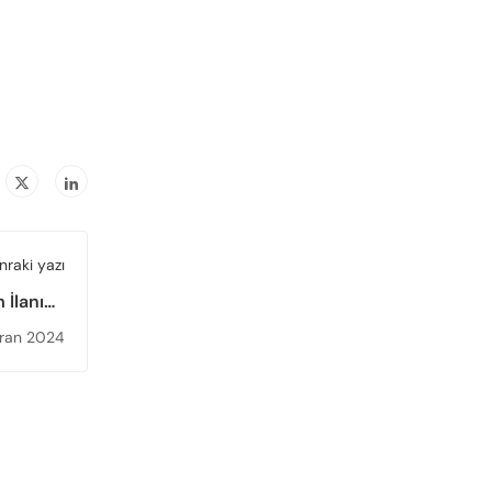
nraki yazı
 İlanına
rleşmeye
iran 2024
yuru - 8