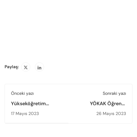
Paylaş:
Önceki yazı
Sonraki yazı
Yükseköğretim
YÖKAK Öğrenci
Öğrencilerine Yönelik
Komisyonu
17 Mayıs 2023
26 Mayıs 2023
Kalite Elçisi El Kitabı
Tarafından
(Sürüm 2.0)
Yükseköğretim
Yayımlandı
Öğrencilerine Yönelik