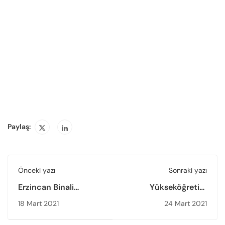
Paylaş:
Önceki yazı
Sonraki yazı
Erzincan Binali
Yükseköğretim
Yıldırım
öğrencilerine yönelik
18 Mart 2021
24 Mart 2021
Üniversitesinde
KALİTE ELÇİSİ
Yükseköğretimde
ÇALIŞTAYI