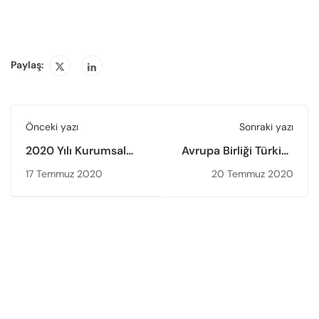
Paylaş:
Önceki yazı
Sonraki yazı
2020 Yılı Kurumsal
Avrupa Birliği Türkiye
Akreditasyon
Delegasyonu Başkanı
17 Temmuz 2020
20 Temmuz 2020
Kapsamına Alınan
Büyükelçi Christian
Üniversitelerimizin
Berger YÖKAK’ı
Rektörleri ile
ziyaret etti
çevrimiçi toplantıda
bir araya gelindi