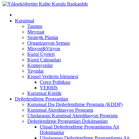
Kurumsal
Tanıtım
Mevzuat
Stratejik Planlar
Organizasyon Şeması
Misyon&Vizyon
Kurul Üyeleri
Kurul Çalışanları
Komisyonlar
Yayınlar
Kişisel Verilerin İşlenmesi
Çerez Politikası
VERBİS
Kurumsal Kimlik
Değerlendirme Programları
Kurumsal Dış Değerlendirme Programı (KDDP)
Kurumsal Akreditasyon Programı
Uluslararası Kurumsal Akreditasyon Programı
Değerlendirme Programları Dokümanları
Ulusal Değerlendirme Programlarına Ait
Dokümanlar
Uluslararası Değerlendirme Programlarına Ait