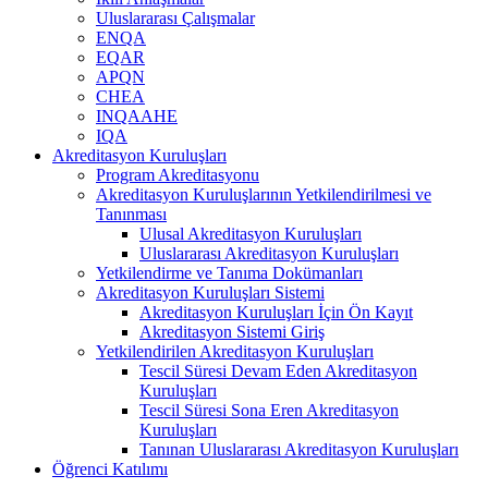
Uluslararası Çalışmalar
ENQA
EQAR
APQN
CHEA
INQAAHE
IQA
Akreditasyon Kuruluşları
Program Akreditasyonu
Akreditasyon Kuruluşlarının Yetkilendirilmesi ve
Tanınması
Ulusal Akreditasyon Kuruluşları
Uluslararası Akreditasyon Kuruluşları
Yetkilendirme ve Tanıma Dokümanları
Akreditasyon Kuruluşları Sistemi
Akreditasyon Kuruluşları İçin Ön Kayıt
Akreditasyon Sistemi Giriş
Yetkilendirilen Akreditasyon Kuruluşları
Tescil Süresi Devam Eden Akreditasyon
Kuruluşları
Tescil Süresi Sona Eren Akreditasyon
Kuruluşları
Tanınan Uluslararası Akreditasyon Kuruluşları
Öğrenci Katılımı