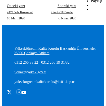
Paylaş:
Önceki yazı
Sonraki yazı
2020 Yılı Kurumsal
Covid-19 Pandemi
Dış Değerlendirme ve
Süreci ve YÖKAK
18 Mart 2020
6 Nisan 2020
Akreditasyon
Çalışmalarının
Programı
Düzenlenmesi Üzerine
Değerlendirici Eğitim
Açıklama
Raporu yayımlandı
Yükseköğretim Kalite Kurulu Başkanlığı Üniversiteler,
06800 Çankaya/Ankara
0312 266 38 22 - 0312 266 39 31/32
yokak@yokak.gov.tr
yuksekogretimkalitekurulu@hs01.kep.tr