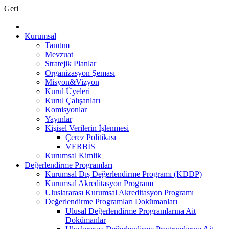
Geri
Kurumsal
Tanıtım
Mevzuat
Stratejik Planlar
Organizasyon Şeması
Misyon&Vizyon
Kurul Üyeleri
Kurul Çalışanları
Komisyonlar
Yayınlar
Kişisel Verilerin İşlenmesi
Çerez Politikası
VERBİS
Kurumsal Kimlik
Değerlendirme Programları
Kurumsal Dış Değerlendirme Programı (KDDP)
Kurumsal Akreditasyon Programı
Uluslararası Kurumsal Akreditasyon Programı
Değerlendirme Programları Dokümanları
Ulusal Değerlendirme Programlarına Ait
Dokümanlar