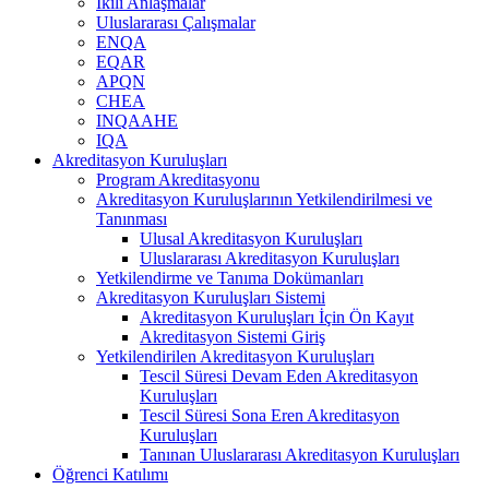
İkili Anlaşmalar
Uluslararası Çalışmalar
ENQA
EQAR
APQN
CHEA
INQAAHE
IQA
Akreditasyon Kuruluşları
Program Akreditasyonu
Akreditasyon Kuruluşlarının Yetkilendirilmesi ve
Tanınması
Ulusal Akreditasyon Kuruluşları
Uluslararası Akreditasyon Kuruluşları
Yetkilendirme ve Tanıma Dokümanları
Akreditasyon Kuruluşları Sistemi
Akreditasyon Kuruluşları İçin Ön Kayıt
Akreditasyon Sistemi Giriş
Yetkilendirilen Akreditasyon Kuruluşları
Tescil Süresi Devam Eden Akreditasyon
Kuruluşları
Tescil Süresi Sona Eren Akreditasyon
Kuruluşları
Tanınan Uluslararası Akreditasyon Kuruluşları
Öğrenci Katılımı