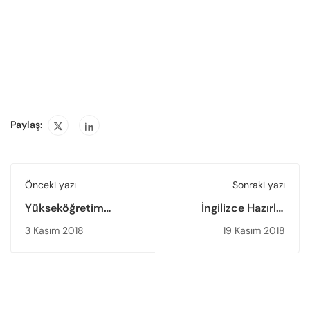
Paylaş:
Önceki yazı
Sonraki yazı
Yükseköğretim
İngilizce Hazırlık
Değerlendirme ve
Okulları Dış
3 Kasım 2018
19 Kasım 2018
Kalite Güvencesi 2017
Değerlendirme
Yılı Durum Raporu
Programı kapsamında
yayımlanmıştır
değerlendirici
takımlarında yer alan