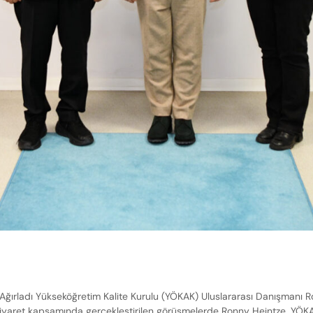
ğırladı Yükseköğretim Kalite Kurulu (YÖKAK) Uluslararası Danışmanı Ronn
Ziyaret kapsamında gerçekleştirilen görüşmelerde Ronny Heintze, YÖKA