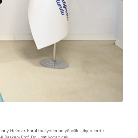
y Heintze, Kurul faaliyetlerine yönelik istişarelerde
K Başkanı Prof. Dr. Ümit Kocabıçak, …