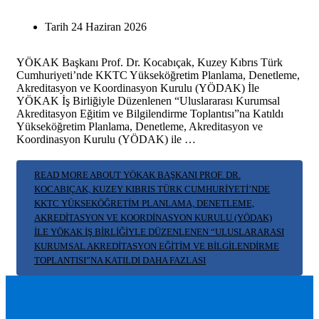
Tarih
24 Haziran 2026
YÖKAK Başkanı Prof. Dr. Kocabıçak, Kuzey Kıbrıs Türk
Cumhuriyeti’nde KKTC Yükseköğretim Planlama, Denetleme,
Akreditasyon ve Koordinasyon Kurulu (YÖDAK) İle
YÖKAK İş Birliğiyle Düzenlenen “Uluslararası Kurumsal
Akreditasyon Eğitim ve Bilgilendirme Toplantısı”na Katıldı
Yükseköğretim Planlama, Denetleme, Akreditasyon ve
Koordinasyon Kurulu (YÖDAK) ile …
READ MORE ABOUT YÖKAK BAŞKANI PROF. DR.
KOCABIÇAK, KUZEY KIBRIS TÜRK CUMHURIYETI’NDE
KKTC YÜKSEKÖĞRETIM PLANLAMA, DENETLEME,
AKREDITASYON VE KOORDINASYON KURULU (YÖDAK)
İLE YÖKAK İŞ BIRLIĞIYLE DÜZENLENEN “ULUSLARARASI
KURUMSAL AKREDITASYON EĞITIM VE BILGILENDIRME
TOPLANTISI”NA KATILDI
DAHA FAZLASI