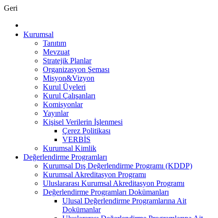
Geri
Kurumsal
Tanıtım
Mevzuat
Stratejik Planlar
Organizasyon Şeması
Misyon&Vizyon
Kurul Üyeleri
Kurul Çalışanları
Komisyonlar
Yayınlar
Kişisel Verilerin İşlenmesi
Çerez Politikası
VERBİS
Kurumsal Kimlik
Değerlendirme Programları
Kurumsal Dış Değerlendirme Programı (KDDP)
Kurumsal Akreditasyon Programı
Uluslararası Kurumsal Akreditasyon Programı
Değerlendirme Programları Dokümanları
Ulusal Değerlendirme Programlarına Ait
Dokümanlar