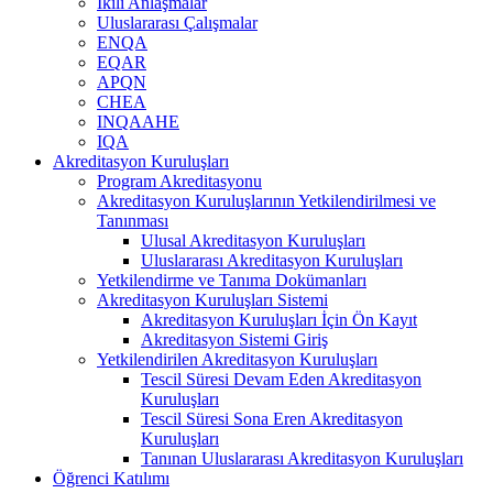
İkili Anlaşmalar
Uluslararası Çalışmalar
ENQA
EQAR
APQN
CHEA
INQAAHE
IQA
Akreditasyon Kuruluşları
Program Akreditasyonu
Akreditasyon Kuruluşlarının Yetkilendirilmesi ve
Tanınması
Ulusal Akreditasyon Kuruluşları
Uluslararası Akreditasyon Kuruluşları
Yetkilendirme ve Tanıma Dokümanları
Akreditasyon Kuruluşları Sistemi
Akreditasyon Kuruluşları İçin Ön Kayıt
Akreditasyon Sistemi Giriş
Yetkilendirilen Akreditasyon Kuruluşları
Tescil Süresi Devam Eden Akreditasyon
Kuruluşları
Tescil Süresi Sona Eren Akreditasyon
Kuruluşları
Tanınan Uluslararası Akreditasyon Kuruluşları
Öğrenci Katılımı