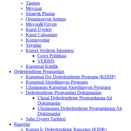
Tanıtım
Mevzuat
Stratejik Planlar
Organizasyon Şeması
Misyon&Vizyon
Kurul Üyeleri
Kurul Çalışanları
Komisyonlar
Yayınlar
Kişisel Verilerin İşlenmesi
Çerez Politikası
VERBİS
Kurumsal Kimlik
Değerlendirme Programları
Kurumsal Dış Değerlendirme Programı (KDDP)
Kurumsal Akreditasyon Programı
Uluslararası Kurumsal Akreditasyon Programı
Değerlendirme Programları Dokümanları
Ulusal Değerlendirme Programlarına Ait
Dokümanlar
Uluslararası Değerlendirme Programlarına Ait
Dokümanlar
Saha Ziyaret Tarihleri
Raporlar
Kurum İç Değerlendirme Raporları (KİDR)