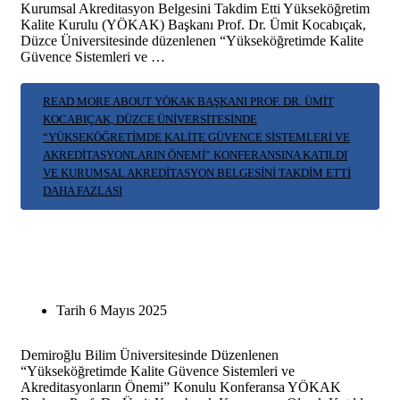
Kurumsal Akreditasyon Belgesini Takdim Etti Yükseköğretim
Kalite Kurulu (YÖKAK) Başkanı Prof. Dr. Ümit Kocabıçak,
Düzce Üniversitesinde düzenlenen “Yükseköğretimde Kalite
Güvence Sistemleri ve …
READ MORE ABOUT YÖKAK BAŞKANI PROF. DR. ÜMIT
KOCABIÇAK, DÜZCE ÜNIVERSITESINDE
“YÜKSEKÖĞRETIMDE KALITE GÜVENCE SISTEMLERI VE
AKREDITASYONLARIN ÖNEMI” KONFERANSINA KATILDI
VE KURUMSAL AKREDITASYON BELGESINI TAKDIM ETTI
DAHA FAZLASI
Tarih
6 Mayıs 2025
Demiroğlu Bilim Üniversitesinde Düzenlenen
“Yükseköğretimde Kalite Güvence Sistemleri ve
Akreditasyonların Önemi” Konulu Konferansa YÖKAK