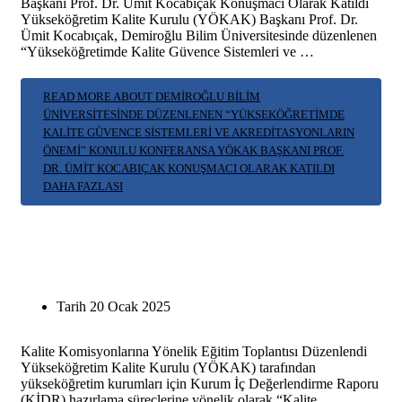
Başkanı Prof. Dr. Ümit Kocabıçak Konuşmacı Olarak Katıldı
Yükseköğretim Kalite Kurulu (YÖKAK) Başkanı Prof. Dr.
Ümit Kocabıçak, Demiroğlu Bilim Üniversitesinde düzenlenen
“Yükseköğretimde Kalite Güvence Sistemleri ve …
READ MORE ABOUT DEMIROĞLU BILIM
ÜNIVERSITESINDE DÜZENLENEN “YÜKSEKÖĞRETIMDE
KALITE GÜVENCE SISTEMLERI VE AKREDITASYONLARIN
ÖNEMI” KONULU KONFERANSA YÖKAK BAŞKANI PROF.
DR. ÜMIT KOCABIÇAK KONUŞMACI OLARAK KATILDI
DAHA FAZLASI
Tarih
20 Ocak 2025
Kalite Komisyonlarına Yönelik Eğitim Toplantısı Düzenlendi
Yükseköğretim Kalite Kurulu (YÖKAK) tarafından
yükseköğretim kurumları için Kurum İç Değerlendirme Raporu
(KİDR) hazırlama süreçlerine yönelik olarak “Kalite