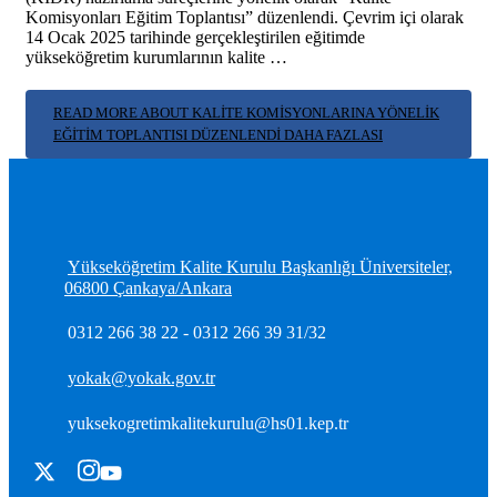
Komisyonları Eğitim Toplantısı” düzenlendi. Çevrim içi olarak
14 Ocak 2025 tarihinde gerçekleştirilen eğitimde
yükseköğretim kurumlarının kalite …
READ MORE ABOUT KALITE KOMISYONLARINA YÖNELIK
EĞITIM TOPLANTISI DÜZENLENDI
DAHA FAZLASI
Yükseköğretim Kalite Kurulu Başkanlığı Üniversiteler,
06800 Çankaya/Ankara
0312 266 38 22 - 0312 266 39 31/32
yokak@yokak.gov.tr
yuksekogretimkalitekurulu@hs01.kep.tr