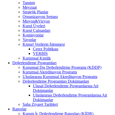
Tanıtım
Mevzuat
Stratejik Planlar
Organizasyon Şeması
Misyon&Vizyon
Kurul Üyeleri
Kurul Çalışanları
Komisyonlar
Yayınlar
Kişisel Verilerin İşlenmesi
Çerez Politikası
VERBİS
Kurumsal Kimlik
Değerlendirme Programları
Kurumsal Dış Değerlendirme Programı (KDDP)
Kurumsal Akreditasyon Programı
Uluslararası Kurumsal Akreditasyon Programı
Değerlendirme Programları Dokümanları
Ulusal Değerlendirme Programlarına Ait
Dokümanlar
Uluslararası Değerlendirme Programlarına Ait
Dokümanlar
Saha Ziyaret Tarihleri
Raporlar
Kurum İç Değerlendirme Raporları (KİDR)