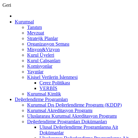
Geri
Kurumsal
Tanıtım
Mevzuat
Stratejik Planlar
Organizasyon Şeması
Misyon&Vizyon
Kurul Üyeleri
Kurul Çalışanları
Komisyonlar
Yayınlar
Kişisel Verilerin İşlenmesi
Çerez Politikası
VERBİS
Kurumsal Kimlik
Değerlendirme Programları
Kurumsal Dış Değerlendirme Programı (KDDP)
Kurumsal Akreditasyon Programı
Uluslararası Kurumsal Akreditasyon Programı
Değerlendirme Programları Dokümanları
Ulusal Değerlendirme Programlarına Ait
Dokümanlar