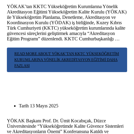
YÖKAK’tan KKTC Yükseköğretim Kurumlarına Yönelik
Akreditasyon Eğitimi Yükseköğretim Kalite Kurulu (YÖKAK)
ile Yükseköğretim Planlama, Denetleme, Akreditasyon ve
Koordinasyon Kurulu (YÖDAK) iş birliğinde, Kuzey Kıbrıs
Türk Cumhuriyeti (KKTC) yükseköğretim kurumlarında kalite
güvencesi süreçlerini geliştirmek amacıyla “Akreditasyon
Eğitim Programı” düzenlendi. KKTC Cumhurbaşkanlığı …
READ MORE ABOUT YÖKAK’TAN KKTC YÜKSEKÖĞRETIM
KURUMLARINA YÖNELIK AKREDITASYON EĞITIMI
DAHA
FAZLASI
Tarih
13 Mayıs 2025
YÖKAK Başkanı Prof. Dr. Ümit Kocabıçak, Düzce
Üniversitesinde “Yükseköğretimde Kalite Güvence Sistemleri
ve Akreditasyonların Önemi” Konferansına Katıldı ve