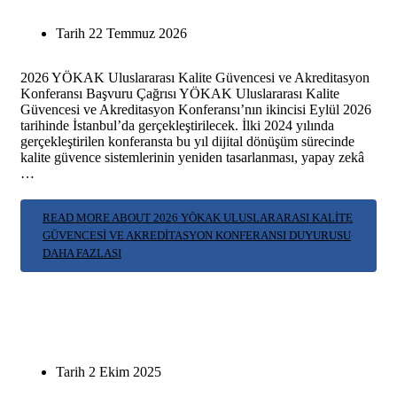
Tarih
22 Temmuz 2026
2026 YÖKAK Uluslararası Kalite Güvencesi ve Akreditasyon
Konferansı Başvuru Çağrısı YÖKAK Uluslararası Kalite
Güvencesi ve Akreditasyon Konferansı’nın ikincisi Eylül 2026
tarihinde İstanbul’da gerçekleştirilecek. İlki 2024 yılında
gerçekleştirilen konferansta bu yıl dijital dönüşüm sürecinde
kalite güvence sistemlerinin yeniden tasarlanması, yapay zekâ
…
READ MORE ABOUT 2026 YÖKAK ULUSLARARASI KALITE
GÜVENCESI VE AKREDITASYON KONFERANSI DUYURUSU
DAHA FAZLASI
Tarih
2 Ekim 2025