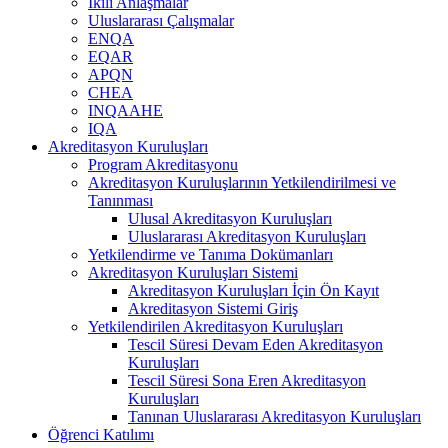
İkili Anlaşmalar
Uluslararası Çalışmalar
ENQA
EQAR
APQN
CHEA
INQAAHE
IQA
Akreditasyon Kuruluşları
Program Akreditasyonu
Akreditasyon Kuruluşlarının Yetkilendirilmesi ve
Tanınması
Ulusal Akreditasyon Kuruluşları
Uluslararası Akreditasyon Kuruluşları
Yetkilendirme ve Tanıma Dokümanları
Akreditasyon Kuruluşları Sistemi
Akreditasyon Kuruluşları İçin Ön Kayıt
Akreditasyon Sistemi Giriş
Yetkilendirilen Akreditasyon Kuruluşları
Tescil Süresi Devam Eden Akreditasyon
Kuruluşları
Tescil Süresi Sona Eren Akreditasyon
Kuruluşları
Tanınan Uluslararası Akreditasyon Kuruluşları
Öğrenci Katılımı