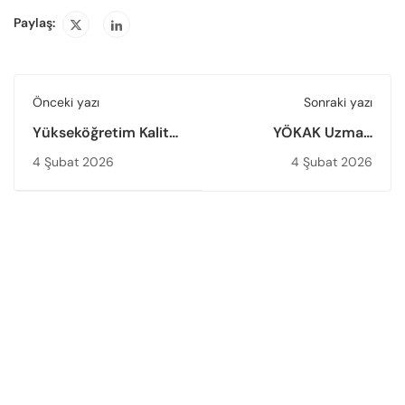
Paylaş:
Önceki yazı
Sonraki yazı
Yükseköğretim Kalite
YÖKAK Uzman
Kurulunda Yeni
Yardımcılığı Sözlü
4 Şubat 2026
4 Şubat 2026
Dönem Başladı
Sınav Sonucuna
Yönelik Duyuru