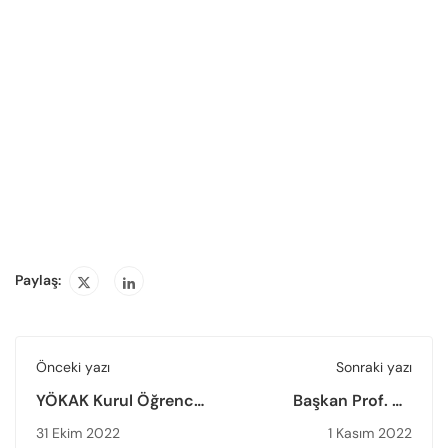
Paylaş:
Önceki yazı
Sonraki yazı
YÖKAK Kurul Öğrenci
Başkan Prof. Dr.
Üyesi ve Öğrenci
Muhsin Kar, Kilis 7
31 Ekim 2022
1 Kasım 2022