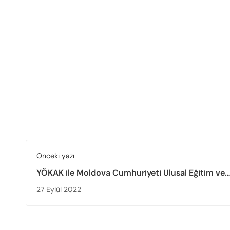
Önceki yazı
YÖKAK ile Moldova Cumhuriyeti Ulusal Eğitim ve
Araştırma Kalite Güvence Ajansı (ANACEC) Arasın
27 Eylül 2022
Birliği Protokolü İmzalandı