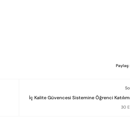
Paylaş:
So
İç Kalite Güvencesi Sistemine Öğrenci Katılım
da İş
Toplantı Dü
30 E