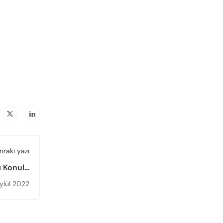
nraki yazı
ı Konulu
zenlendi
ylül 2022