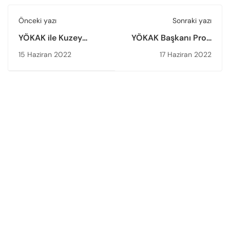
Önceki yazı
Sonraki yazı
YÖKAK ile Kuzey
YÖKAK Başkanı Prof.
Makedonya
Dr. Muhsin Kar, VI.
15 Haziran 2022
17 Haziran 2022
Yükseköğretim Kalite
Uluslararası
Ajansı Arasında İş
Öğretmen Eğitimi ve
Birliği Protokolü
Akreditasyon
İmzalandı
Kongresi’ne Katıldı