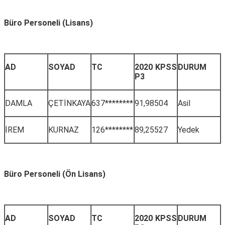
Büro Personeli (Lisans)
AD
SOYAD
TC
2020 KPSS
DURUM
P3
DAMLA
ÇETİNKAYA
637********
91,98504
Asil
İREM
KURNAZ
126********
89,25527
Yedek
Büro Personeli (Ön Lisans)
AD
SOYAD
TC
2020 KPSS
DURUM