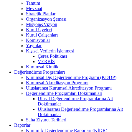
Tanıtım
Mevzuat
Stratejik Planlar
Organizasyon Şeması
Misyon&Vizyon
Kurul Üyeleri
Kurul Çalışanları
Komisyonlar
Yayınlar
Kişisel Verilerin İşlenmesi
Çerez Politikası
VERBİS
Kurumsal Kimlik
Değerlendirme Programları
Kurumsal Dış Değerlendirme Programı (KDDP)
Kurumsal Akreditasyon Programı
Uluslararası Kurumsal Akreditasyon Programı
Değerlendirme Programları Dokümanları
Ulusal Değerlendirme Programlarına Ait
Dokümanlar
Uluslararası Değerlendirme Programlarına Ait
Dokümanlar
Saha Ziyaret Tarihleri
Raporlar
Kurum İç Değerlendirme Raporları (KİDR)