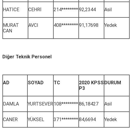
HATİCE
CEHRİ
214********
92,2344
Asil
MURAT
AVCI
408********
91,17698
Yedek
CAN
Diğer Teknik Personel
AD
SOYAD
TC
2020 KPSS
DURUM
P3
DAMLA
YURTSEVER
108********
86,18427
Asil
CANER
YÜKSEL
371********
84,6694
Yedek