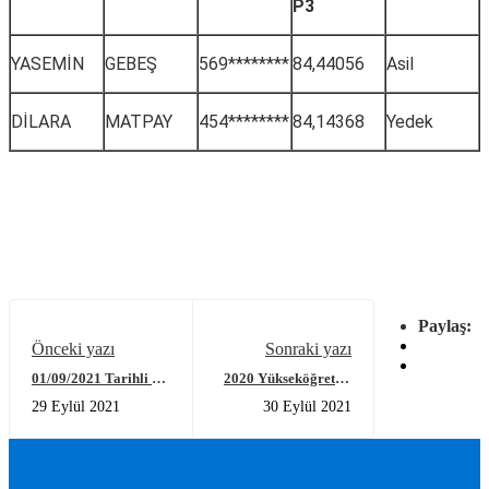
P3
YASEMİN
GEBEŞ
569********
84,44056
Asil
DİLARA
MATPAY
454********
84,14368
Yedek
Paylaş:
Önceki yazı
Sonraki yazı
01/09/2021 Tarihli 1
2020 Yükseköğretim
Adet 4/B Sözleşmeli
Değerlendirme ve
29 Eylül 2021
30 Eylül 2021
Personel Alım İlanına
Kalite Güvencesi
Yapılan Başvurular
Durum Raporu
Sonucunda Yazılı
yayımlandı
Sınava Girmeye Hak
Kazanan Adaylara