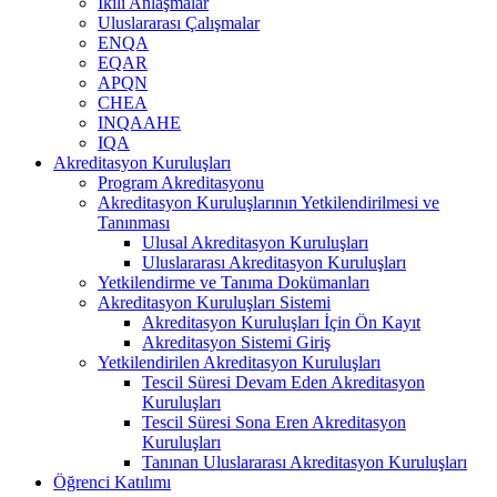
İkili Anlaşmalar
Uluslararası Çalışmalar
ENQA
EQAR
APQN
CHEA
INQAAHE
IQA
Akreditasyon Kuruluşları
Program Akreditasyonu
Akreditasyon Kuruluşlarının Yetkilendirilmesi ve
Tanınması
Ulusal Akreditasyon Kuruluşları
Uluslararası Akreditasyon Kuruluşları
Yetkilendirme ve Tanıma Dokümanları
Akreditasyon Kuruluşları Sistemi
Akreditasyon Kuruluşları İçin Ön Kayıt
Akreditasyon Sistemi Giriş
Yetkilendirilen Akreditasyon Kuruluşları
Tescil Süresi Devam Eden Akreditasyon
Kuruluşları
Tescil Süresi Sona Eren Akreditasyon
Kuruluşları
Tanınan Uluslararası Akreditasyon Kuruluşları
Öğrenci Katılımı