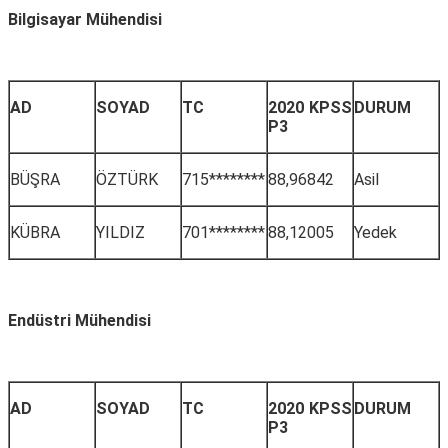
Bilgisayar Mühendisi
AD
SOYAD
TC
2020 KPSS
DURUM
P3
BÜŞRA
ÖZTÜRK
715********
88,96842
Asil
KÜBRA
YILDIZ
701********
88,12005
Yedek
Endüstri Mühendisi
AD
SOYAD
TC
2020 KPSS
DURUM
P3