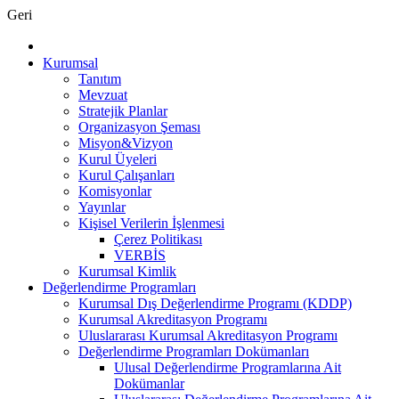
Geri
Kurumsal
Tanıtım
Mevzuat
Stratejik Planlar
Organizasyon Şeması
Misyon&Vizyon
Kurul Üyeleri
Kurul Çalışanları
Komisyonlar
Yayınlar
Kişisel Verilerin İşlenmesi
Çerez Politikası
VERBİS
Kurumsal Kimlik
Değerlendirme Programları
Kurumsal Dış Değerlendirme Programı (KDDP)
Kurumsal Akreditasyon Programı
Uluslararası Kurumsal Akreditasyon Programı
Değerlendirme Programları Dokümanları
Ulusal Değerlendirme Programlarına Ait
Dokümanlar