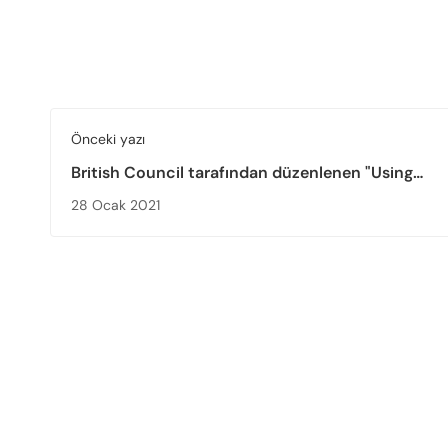
Önceki yazı
British Council tarafından düzenlenen "Using
Technology to Enhance Employability" adlı webin
28 Ocak 2021
YÖKAK Öğrenci Komisyonu aktif olarak katıldı