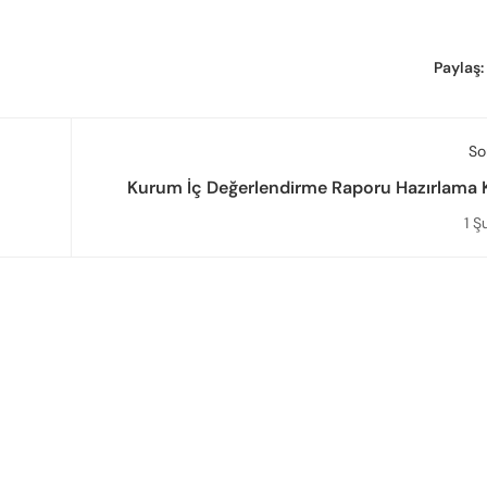
Paylaş:
So
Kurum İç Değerlendirme Raporu Hazırlama 
ara
(Sürüm 2.1) ya
1 Ş