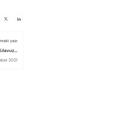
nraki yazı
Kılavuzu
yımlandı
ubat 2021