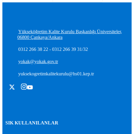
ve 2019-2020 Etkinlik
ARACIS ile çevrimiçi
İnfografikleri
işbirliği toplantısı
yayımlanmıştır
düzenlendi
Yükseköğretim Kalite Kurulu Başkanlığı Üniversiteler,
06800 Çankaya/Ankara
0312 266 38 22 - 0312 266 39 31/32
yokak@yokak.gov.tr
yuksekogretimkalitekurulu@hs01.kep.tr
SIK KULLANILANLAR