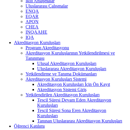
İkili Anlaşmalar
Uluslararası Çalışmalar
ENQA
EQAR
APQN
CHEA
INQAAHE
IQA
Akreditasyon Kuruluşları
Program Akreditasyonu
Akreditasyon Kuruluşlarının Yetkilendirilmesi ve
Tanınması
Ulusal Akreditasyon Kuruluşları
Uluslararası Akreditasyon Kuruluşları
Yetkilendirme ve Tanıma Dokümanları
Akreditasyon Kuruluşları Sistemi
Akreditasyon Kuruluşları İçin Ön Kayıt
Akreditasyon Sistemi Giriş
Yetkilendirilen Akreditasyon Kuruluşları
Tescil Süresi Devam Eden Akreditasyon
Kuruluşları
Tescil Süresi Sona Eren Akreditasyon
Kuruluşları
Tanınan Uluslararası Akreditasyon Kuruluşları
Öğrenci Katılımı