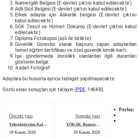
İkametgâh Belgesi (E-devlet çıktısı kabul edilecektir.)
Adli Sicil Belgesi (E-devlet çıktısı kabul edilecektir.)
Erkek adaylar için Askerlik belgesi (E-devlet çıktısı
kabul edilecektir.)
SGK Tescil ve Hizmet Dökümü (E-devlet çıktısı kabul
edilecektir.)
Diploma Fotokopisi (aslı ile birlikte)
Güvenlik Görevlisi olarak başvuru yapan adaylardan
temel eğitim sertifikası ve özel güvenlik kimlik kartı.
İşe göndermede öncelikli olanlardan ilgili durumları
gösteren belge.
4 adet Fotoğraf
Adaylara bu hususta ayrıca tebligat yapılmayacaktır.
Sözlü sınav sonuçları için tıklayın (
PDF
, 146KB).
Paylaş:
Önceki yazı
Sonraki yazı
Yükseköğretim Kalite
YÖKAK, Romanya
Kurulu Öğrenci
Yükseköğretim Kalite
18 Kasım 2020
20 Kasım 2020
Komisyonu Tanıtım
Güvencesi Ajansı