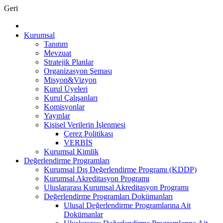
Geri
Kurumsal
Tanıtım
Mevzuat
Stratejik Planlar
Organizasyon Şeması
Misyon&Vizyon
Kurul Üyeleri
Kurul Çalışanları
Komisyonlar
Yayınlar
Kişisel Verilerin İşlenmesi
Çerez Politikası
VERBİS
Kurumsal Kimlik
Değerlendirme Programları
Kurumsal Dış Değerlendirme Programı (KDDP)
Kurumsal Akreditasyon Programı
Uluslararası Kurumsal Akreditasyon Programı
Değerlendirme Programları Dokümanları
Ulusal Değerlendirme Programlarına Ait
Dokümanlar