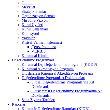
Tanıtım
Mevzuat
Stratejik Planlar
Organizasyon Şeması
Misyon&Vizyon
Kurul Üyeleri
Kurul Çalışanları
Komisyonlar
Yayınlar
Kişisel Verilerin İşlenmesi
Çerez Politikası
VERBİS
Kurumsal Kimlik
Değerlendirme Programları
Kurumsal Dış Değerlendirme Programı (KDDP)
Kurumsal Akreditasyon Programı
Uluslararası Kurumsal Akreditasyon Programı
Değerlendirme Programları Dokümanları
Ulusal Değerlendirme Programlarına Ait
Dokümanlar
Uluslararası Değerlendirme Programlarına Ait
Dokümanlar
Saha Ziyaret Tarihleri
Raporlar
Kurum İç Değerlendirme Raporları (KİDR)