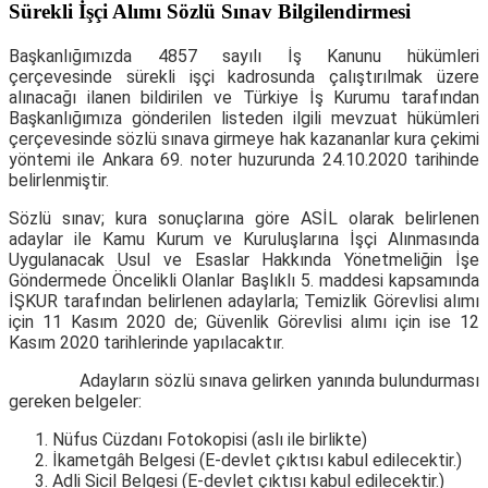
Sürekli İşçi Alımı Sözlü Sınav Bilgilendirmesi
Başkanlığımızda 4857 sayılı İş Kanunu hükümleri
çerçevesinde sürekli işçi kadrosunda çalıştırılmak üzere
alınacağı ilanen bildirilen ve Türkiye İş Kurumu tarafından
Başkanlığımıza gönderilen listeden ilgili mevzuat hükümleri
çerçevesinde sözlü sınava girmeye hak kazananlar kura çekimi
yöntemi ile Ankara 69. noter huzurunda 24.10.2020 tarihinde
belirlenmiştir.
Sözlü sınav; kura sonuçlarına göre ASİL olarak belirlenen
adaylar ile Kamu Kurum ve Kuruluşlarına İşçi Alınmasında
Uygulanacak Usul ve Esaslar Hakkında Yönetmeliğin İşe
Göndermede Öncelikli Olanlar Başlıklı 5. maddesi kapsamında
İŞKUR tarafından belirlenen adaylarla; Temizlik Görevlisi alımı
için 11 Kasım 2020 de; Güvenlik Görevlisi alımı için ise 12
Kasım 2020 tarihlerinde yapılacaktır.
Adayların sözlü sınava gelirken yanında bulundurması
gereken belgeler:
Nüfus Cüzdanı Fotokopisi (aslı ile birlikte)
İkametgâh Belgesi (E-devlet çıktısı kabul edilecektir.)
Adli Sicil Belgesi (E-devlet çıktısı kabul edilecektir.)