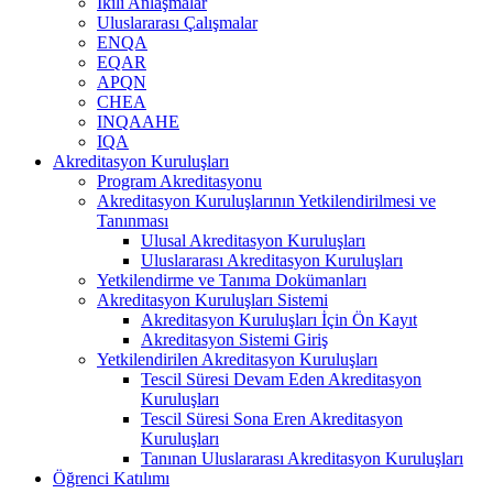
İkili Anlaşmalar
Uluslararası Çalışmalar
ENQA
EQAR
APQN
CHEA
INQAAHE
IQA
Akreditasyon Kuruluşları
Program Akreditasyonu
Akreditasyon Kuruluşlarının Yetkilendirilmesi ve
Tanınması
Ulusal Akreditasyon Kuruluşları
Uluslararası Akreditasyon Kuruluşları
Yetkilendirme ve Tanıma Dokümanları
Akreditasyon Kuruluşları Sistemi
Akreditasyon Kuruluşları İçin Ön Kayıt
Akreditasyon Sistemi Giriş
Yetkilendirilen Akreditasyon Kuruluşları
Tescil Süresi Devam Eden Akreditasyon
Kuruluşları
Tescil Süresi Sona Eren Akreditasyon
Kuruluşları
Tanınan Uluslararası Akreditasyon Kuruluşları
Öğrenci Katılımı