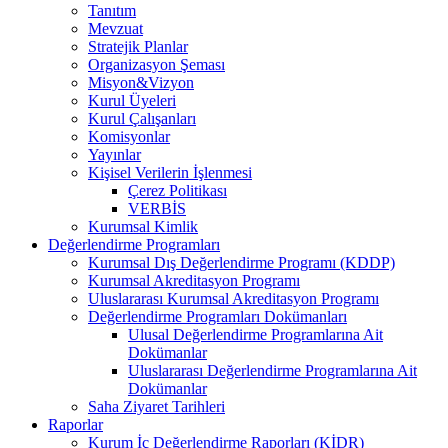
Tanıtım
Mevzuat
Stratejik Planlar
Organizasyon Şeması
Misyon&Vizyon
Kurul Üyeleri
Kurul Çalışanları
Komisyonlar
Yayınlar
Kişisel Verilerin İşlenmesi
Çerez Politikası
VERBİS
Kurumsal Kimlik
Değerlendirme Programları
Kurumsal Dış Değerlendirme Programı (KDDP)
Kurumsal Akreditasyon Programı
Uluslararası Kurumsal Akreditasyon Programı
Değerlendirme Programları Dokümanları
Ulusal Değerlendirme Programlarına Ait
Dokümanlar
Uluslararası Değerlendirme Programlarına Ait
Dokümanlar
Saha Ziyaret Tarihleri
Raporlar
Kurum İç Değerlendirme Raporları (KİDR)