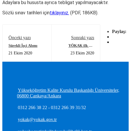
Adaylara bu hususta ayrıca tebligat yapılmayacaktır.
Sözlü sınav tarihleri için
tıklayınız.
(PDF, 186KB).
Paylaş:
Önceki yazı
Sonraki yazı
Sürekli İşçi Alımı
YÖKAK ilk kez
Avrupa Kalite
21 Ekim 2020
23 Ekim 2020
Ajansları Birliği
(ENQA) Genel
Kurulunda temsil
edildi
Yükseköğretim Kalite Kurulu Başkanlığı Üniversiteler,
06800 Çankaya/Ankara
0312 266 38 22 - 0312 266 39 31/32
yokak@yokak.gov.tr