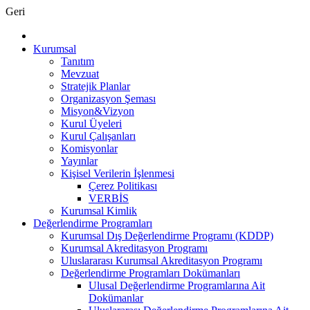
Geri
Kurumsal
Tanıtım
Mevzuat
Stratejik Planlar
Organizasyon Şeması
Misyon&Vizyon
Kurul Üyeleri
Kurul Çalışanları
Komisyonlar
Yayınlar
Kişisel Verilerin İşlenmesi
Çerez Politikası
VERBİS
Kurumsal Kimlik
Değerlendirme Programları
Kurumsal Dış Değerlendirme Programı (KDDP)
Kurumsal Akreditasyon Programı
Uluslararası Kurumsal Akreditasyon Programı
Değerlendirme Programları Dokümanları
Ulusal Değerlendirme Programlarına Ait
Dokümanlar